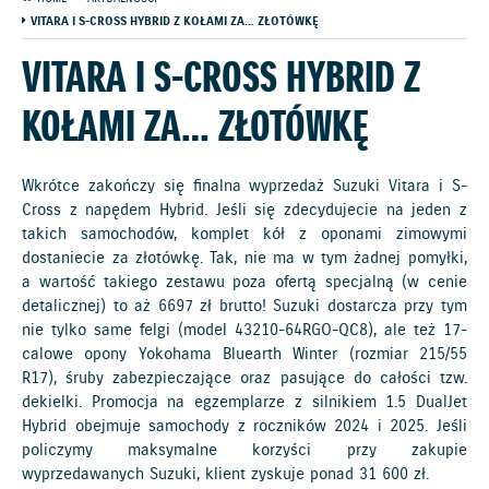
VITARA I S-CROSS HYBRID Z KOŁAMI ZA… ZŁOTÓWKĘ
VITARA I S-CROSS HYBRID Z
KOŁAMI ZA… ZŁOTÓWKĘ
Wkrótce zakończy się finalna wyprzedaż Suzuki Vitara i S-
Cross z napędem Hybrid. Jeśli się zdecydujecie na jeden z
takich samochodów, komplet kół z oponami zimowymi
dostaniecie za złotówkę. Tak, nie ma w tym żadnej pomyłki,
a wartość takiego zestawu poza ofertą specjalną (w cenie
detalicznej) to aż 6697 zł brutto! Suzuki dostarcza przy tym
nie tylko same felgi (model 43210-64RGO-QC8), ale też 17-
calowe opony Yokohama Bluearth Winter (rozmiar 215/55
R17), śruby zabezpieczające oraz pasujące do całości tzw.
dekielki. Promocja na egzemplarze z silnikiem 1.5 DualJet
Hybrid obejmuje samochody z roczników 2024 i 2025. Jeśli
policzymy maksymalne korzyści przy zakupie
wyprzedawanych Suzuki, klient zyskuje ponad 31 600 zł.