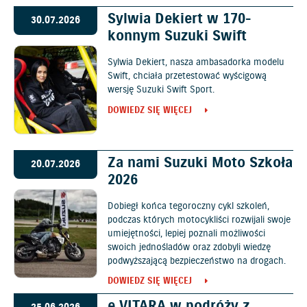
Sylwia Dekiert w 170-
30.07.2026
konnym Suzuki Swift
Sylwia Dekiert, nasza ambasadorka modelu
Swift, chciała przetestować wyścigową
wersję Suzuki Swift Sport.
DOWIEDZ SIĘ WIĘCEJ
Za nami Suzuki Moto Szkoła
20.07.2026
2026
Dobiegł końca tegoroczny cykl szkoleń,
podczas których motocykliści rozwijali swoje
umiejętności, lepiej poznali możliwości
swoich jednośladów oraz zdobyli wiedzę
podwyższającą bezpieczeństwo na drogach.
DOWIEDZ SIĘ WIĘCEJ
e VITARA w podróży z