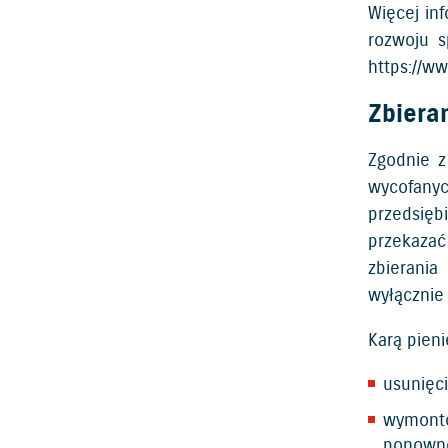
Więcej in
rozwoju s
https://w
Zbiera
Zgodnie z
wycofany
przedsięb
przekazać
zbierani
wyłącznie
Karą pien
usunięc
wymonto
ponowne