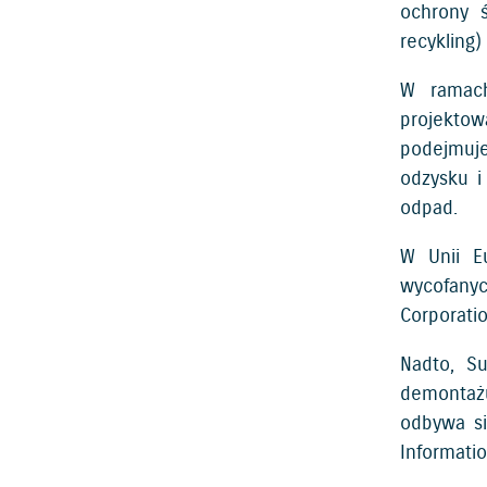
ochrony 
recykling
W ramach
projektow
podejmuje
odzysku i
odpad.
W Unii E
wycofany
Corporatio
Nadto, S
demontażu
odbywa si
Informati