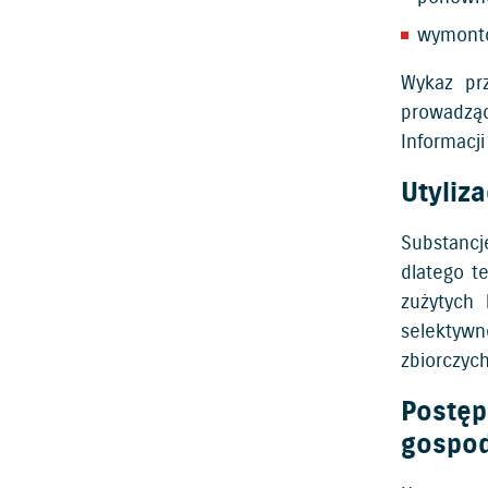
wymonto
Wykaz pr
prowadząc
Informacj
Utyliz
Substancj
dlatego t
zużytych
selektyw
zbiorczych
Postęp
gospo