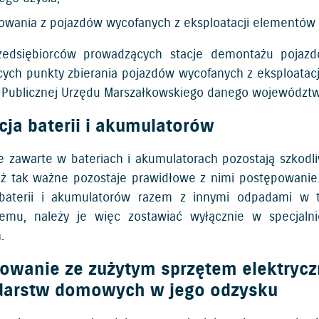
wania z pojazdów wycofanych z eksploatacji elementów n
zedsiębiorców prowadzących stacje demontażu pojazdó
ych punkty zbierania pojazdów wycofanych z eksploatacji
i Publicznej Urzędu Marszałkowskiego danego województw
acja baterii i akumulatorów
e zawarte w bateriach i akumulatorach pozostają szkodli
eż tak ważne pozostaje prawidłowe z nimi postępowanie.
 baterii i akumulatorów razem z innymi odpadami w 
nemu, należy je więc zostawiać wyłącznie w specjal
.
owanie ze zużytym sprzętem elektrycz
darstw domowych w jego odzysku