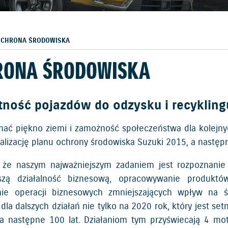
OCHRONA ŚRODOWISKA
RONA ŚRODOWISKA
tność pojazdów do odzysku i recykling
mać piękno ziemi i zamożność społeczeństwa dla kolejny
ealizację planu ochrony środowiska Suzuki 2015, a następ
 że naszym najważniejszym zadaniem jest rozpoznani
szą działalność biznesową, opracowywanie produktów
ie operacji biznesowych zmniejszających wpływ na 
la dalszych działań nie tylko na 2020 rok, który jest set
a następne 100 lat. Działaniom tym przyświecają 4 mot