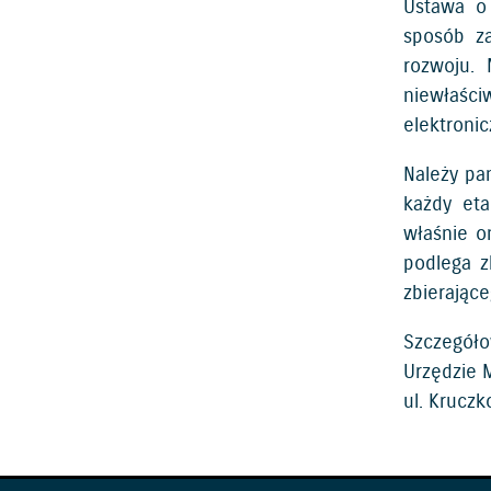
Ustawa o 
sposób za
rozwoju. 
niewłaści
elektroni
Należy pa
każdy eta
właśnie o
podlega z
zbierające
Szczegóło
Urzędzie 
ul. Krucz