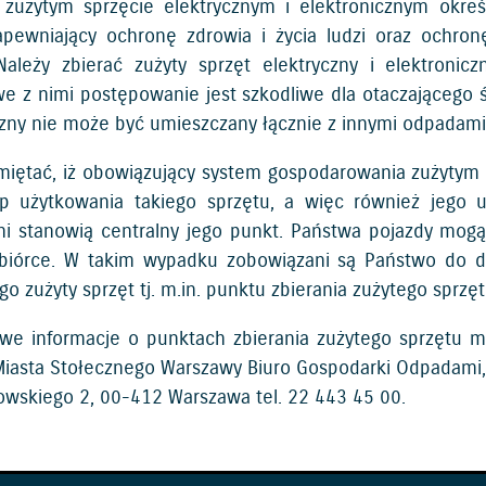
zużytym sprzęcie elektrycznym i elektronicznym okr
pewniający ochronę zdrowia i życia ludzi oraz ochr
Należy zbierać zużyty sprzęt elektryczny i elektronic
we z nimi postępowanie jest szkodliwe dla otaczającego ś
czny nie może być umieszczany łącznie z innymi odpadami
miętać, iż obowiązujący system gospodarowania zużytym
p użytkowania takiego sprzętu, a więc również jego
ni stanowią centralny jego punkt. Państwa pojazdy mogą z
biórce. W takim wypadku zobowiązani są Państwo do do
go zużyty sprzęt tj. m.in. punktu zbierania zużytego sprzę
we informacje o punktach zbierania zużytego sprzętu 
Miasta Stołecznego Warszawy Biuro Gospodarki Odpadami
kowskiego 2, 00-412 Warszawa tel.
22 443 45 00
.