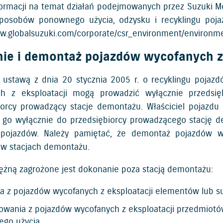
formacji na temat działań podejmowanych przez Suzuki M
posobów ponownego użycia, odzysku i recyklingu pojaz
ww.globalsuzuki.com/corporate/csr_environment/environm
nie i demontaż pojazdów wycofanych z
 ustawą z dnia 20 stycznia 2005 r. o recyklingu pojazd
ch z eksploatacji mogą prowadzić wyłącznie przedsię
iorcy prowadzący stacje demontażu. Właściciel pojazdu
 go wyłącznie do przedsiębiorcy prowadzącego stację 
a pojazdów. Należy pamiętać, że demontaż pojazdów 
 w stacjach demontażu.
iężną zagrożone jest dokonanie poza stacją demontażu:
ia z pojazdów wycofanych z eksploatacji elementów lub s
wania z pojazdów wycofanych z eksploatacji przedmiotów
go użycia,