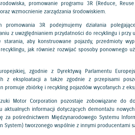
środowiska, promowanie programu 3R (Reduce, Reuse 
) oraz wzmocnienie zarządzania środowiskiem.
 promowania 3R podejmujemy działania polegając
aniu z uwzględnianiem przydatności do recyklingu i przy 
 starania, aby konstruowane pojazdy, przedmioty wyp
 recyklingu, jak również rozwijać sposoby ponownego uż
uropejskiej, zgodnie z Dyrektywą Parlamentu Europe
ch z eksploatacji a także zgodnie z przepisami posz
n promuje zbiórkę i recykling pojazdów wycofanych z ekspl
uzuki Motor Corporation pozostaje zobowiązane do do
 aktualnych informacji dotyczących demontażu nowych 
ę za pośrednictwem Międzynarodowego Systemu Informac
on System) tworzonego wspólnie z innymi producentami